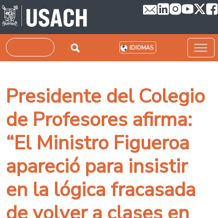
Pasar al contenido principal
Buscar
IDIOMAS
Presidente del Colegio
de Profesores afirma:
“El Ministro Figueroa
apareció para insistir
en la lógica fracasada
de volver a clases en