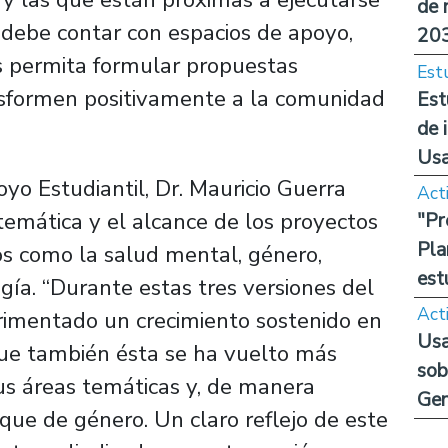
de 
debe contar con espacios de apoyo,
20
s permita formular propuestas
Est
sformen positivamente a la comunidad
Est
de 
Us
oyo Estudiantil, Dr. Mauricio Guerra
Act
temática y el alcance de los proyectos
"Pr
Pla
s como la salud mental, género,
est
ogía. “Durante estas tres versiones del
Act
imentado un crecimiento sostenido en
Usa
o que también ésta se ha vuelto más
sob
sus áreas temáticas y, de manera
Ge
foque de género. Un claro reflejo de este