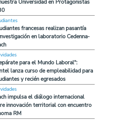
nuestra Universidad en Protagonistas
30
udiantes
udiantes francesas realizan pasantía
investigación en laboratorio Cedenna-
ach
ividades
epárate para el Mundo Laboral":
ntel lanza curso de empleabilidad para
udiantes y recién egresados
ividades
ch impulsa el diálogo internacional
re innovación territorial con encuentro
noma RM