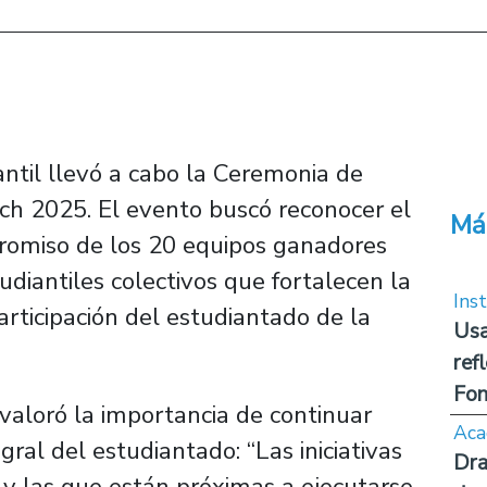
ntil llevó a cabo la Ceremonia de
ch 2025. El evento buscó reconocer el
Má
mpromiso de los 20 equipos ganadores
diantiles colectivos que fortalecen la
Inst
articipación del estudiantado de la
Usa
ref
Fon
, valoró la importancia de continuar
Aca
ral del estudiantado: “Las iniciativas
Dra
 y las que están próximas a ejecutarse