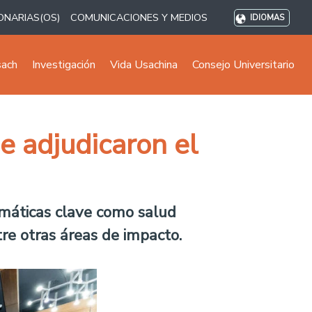
ONARIAS(OS)
COMUNICACIONES Y MEDIOS
IDIOMAS
sach
Investigación
Vida Usachina
Consejo Universitario
e adjudicaron el
emáticas clave como salud
tre otras áreas de impacto.