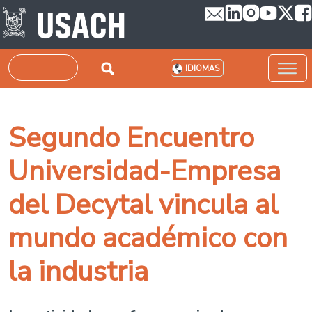
Pasar al contenido principal
Buscar
IDIOMAS
Segundo Encuentro
Universidad-Empresa
del Decytal vincula al
mundo académico con
la industria