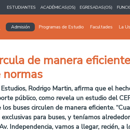
ESTUDIANTES
ACADÉMICAS(OS)
EGRESADAS(OS)
FUNCI
Navegación principal
Admisión
Programas de Estudio
Facultades
La U
rcula de manera eficiente
e normas
Estudios, Rodrigo Martin, afirma que el hech
orte público, como revela un estudio del CEP
los buses circulen de manera eficiente. “Cua
 exclusivas para buses, y teníamos alrededor
. Independencia, vamos a llegar, recién, a lo