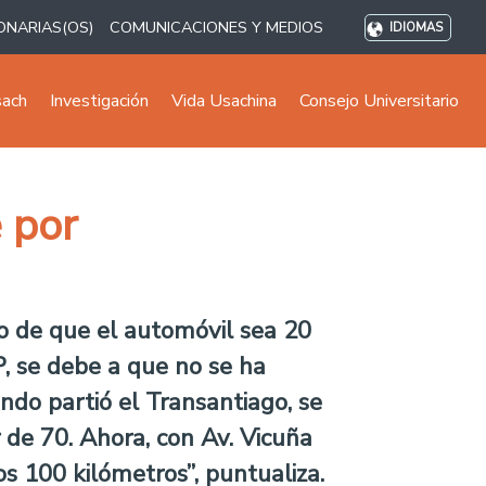
ONARIAS(OS)
COMUNICACIONES Y MEDIOS
IDIOMAS
sach
Investigación
Vida Usachina
Consejo Universitario
 por
o de que el automóvil sea 20
, se debe a que no se ha
ndo partió el Transantiago, se
 de 70. Ahora, con Av. Vicuña
s 100 kilómetros”, puntualiza.