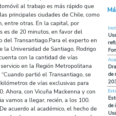
tomóvil al trabajo es más rápido que
Má
las principales ciudades de Chile, como
 entre otras. En la capital, por
Inst
s es de 20 minutos, en favor del
Usa
o del Transantiago.Para el experto en
ref
 la Universidad de Santiago, Rodrigo
Fon
cuenta con la cantidad de vías
Aca
 servicio en la Región Metropolitana
Dra
 “Cuando partió el Transantiago, se
de 
20
kilómetros de vías exclusivas para
70. Ahora, con Vicuña Mackenna y con
Est
Est
 vamos a llegar, recién, a los 100.
de 
De acuerdo al académico, el hecho de
Us