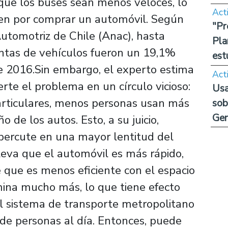
que los buses sean menos veloces, lo
Act
en por comprar un automóvil. Según
"Pr
Automotriz de Chile (Anac), hasta
Pla
ntas de vehículos fueron un 19,1%
est
e 2016.Sin embargo, el experto estima
Act
erte el problema en un círculo vicioso:
Usa
articulares, menos personas usan más
sob
Ge
o de los autos. Esto, a su juicio,
percute en una mayor lentitud del
leva que el automóvil es más rápido,
que es menos eficiente con el espacio
mina mucho más, lo que tiene efecto
El sistema de transporte metropolitano
 de personas al día. Entonces, puede