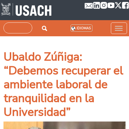
Pasar al contenido principal
Buscar
IDIOMAS
Ubaldo Zúñiga:
“Debemos recuperar el
ambiente laboral de
tranquilidad en la
Universidad”