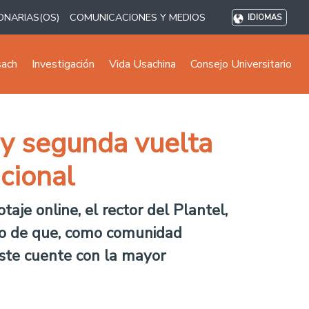
ONARIAS(OS)
COMUNICACIONES Y MEDIOS
IDIOMAS
sach
Investigación
Vida Usachina
Consejo Universitario
oy segunda vuelta
ucional
je online, el rector del Plantel,
elo de que, como comunidad
este cuente con la mayor