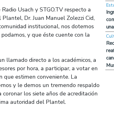
Est
e Radio Usach y STGO.TV respecto a
Ing
 Plantel, Dr. Juan Manuel Zolezzi Cid,
com
comunidad institucional, nos dotemos
una
 podamos, y que éste cuente con la
Cul
Rec
rea
can
un llamado directo a los académicos, a
Mus
esores por hora, a participar, a votar en
ón que estimen conveniente. La
ipemos y le demos un tremendo respaldo
 coronar los siete años de acreditación
ima autoridad del Plantel.