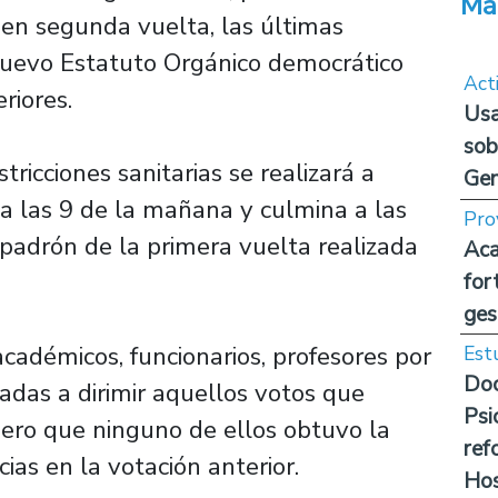
Má
 en segunda vuelta, las últimas
uevo Estatuto Orgánico democrático
Act
riores.
Usa
sob
tricciones sanitarias se realizará a
Ge
 a las 9 de la mañana y culmina a las
Pro
padrón de la primera vuelta realizada
Aca
for
ges
académicos, funcionarios, profesores por
Est
Doc
adas a dirimir aquellos votos que
Psi
ero que ninguno de ellos obtuvo la
ref
ias en la votación anterior.
Hos