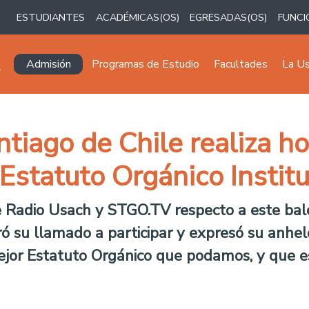
ESTUDIANTES
ACADÉMICAS(OS)
EGRESADAS(OS)
FUNCI
Navegación principal
Admisión
Programas de Estudio
Facultades
La U
tiago de Chile realiza h
 Estatuto Orgánico Instit
Radio Usach y STGO.TV respecto a este balota
teró su llamado a participar y expresó su anh
mejor Estatuto Orgánico que podamos, y que 