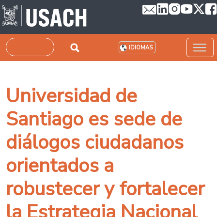
Pasar al contenido principal
Buscar
IDIOMAS
Universidad de
Santiago es sede de
diálogos ciudadanos
orientados a
robustecer y fortalecer
la Estrategia Nacional