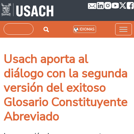
Pasar al contenido principal
Buscar
IDIOMAS
Usach aporta al
diálogo con la segunda
versión del exitoso
Glosario Constituyente
Abreviado