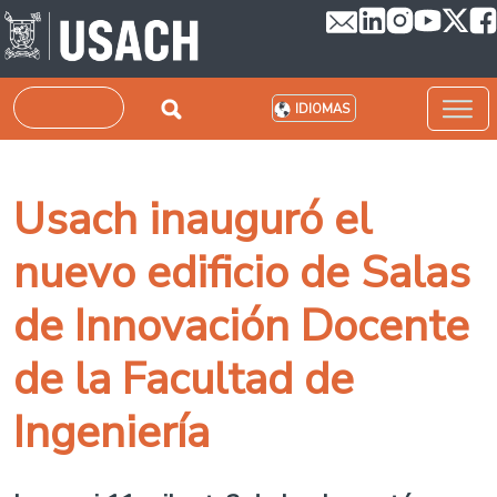
Pasar al contenido principal
Buscar
IDIOMAS
Usach inauguró el
nuevo edificio de Salas
de Innovación Docente
de la Facultad de
Ingeniería