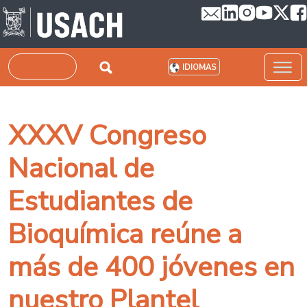
Pasar al contenido principal
Buscar
IDIOMAS
XXXV Congreso
Nacional de
Estudiantes de
Bioquímica reúne a
más de 400 jóvenes en
nuestro Plantel