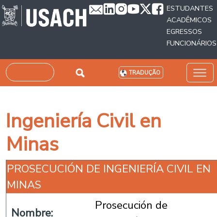
Passar para o conteúdo principal
ESTUDANTES
ACADÊMICOS
EGRESSOS
FUNCIONÁRIOS
Pesquisar
TRADUÇÃO
Ingeniería Civil en
Minas
PROSECUCIÓN DE INGENIERÍA CIVIL EN
MINAS
Prosecución de
Nombre: