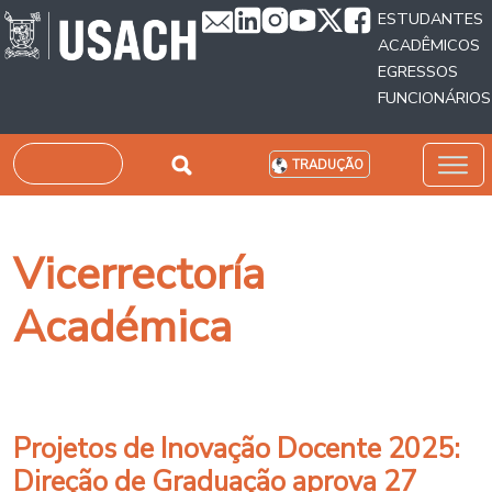
Passar para o conteúdo principal
ESTUDANTES
ACADÊMICOS
EGRESSOS
FUNCIONÁRIOS
Pesquisar
TRADUÇÃO
Vicerrectoría
Académica
Projetos de Inovação Docente 2025:
Direção de Graduação aprova 27