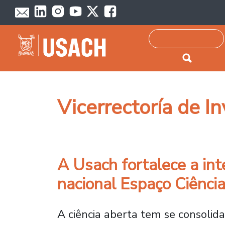
Passar para o conteúdo principal
Pesquisar
Vicerrectoría de I
A Usach fortalece a int
nacional Espaço Ciênci
A ciência aberta tem se consolid