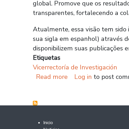
global. Promove que os resultados
transparentes, fortalecendo a c
Atualmente, essa visão tem sido
sua sigla em espanhol) através d
disponibilizem suas publicações e
Etiquetas
Vicerrectoría de Investigación
about A Usach fortal
Read more
Log in
to post co
Footer 2
Inicio