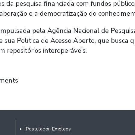
 da pesquisa financiada com fundos públicos 
olaboração e a democratização do conhecimen
 impulsada pela Agência Nacional de Pesquis
e sua Política de Acesso Aberto, que busca q
m repositórios interoperáveis.
ece a integração de sua produção científica 
mments
Rodapé
Postulación Empleos