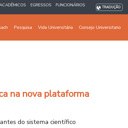
ACADÊMICOS
EGRESSOS
FUNCIONÁRIOS
TRADUÇÃO
sach
Pesquisa
Vida Universitária
Consejo Universitario
ica na nova plataforma
ntes do sistema científico