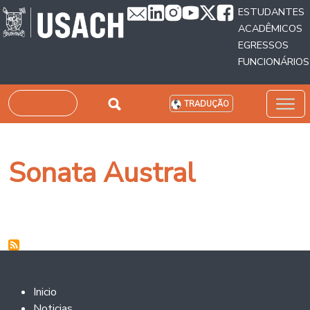
Passar para o conteúdo principal
ESTUDANTES
ACADÊMICOS
EGRESSOS
FUNCIONÁRIOS
Pesquisar
TRADUÇÃO
Sonata Austral
Footer 2
Inicio
Noticias