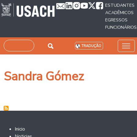
Passar para o conteúdo principal
ESTUDANTES
ACADÊMICOS
EGRESSOS
FUNCIONÁRIOS
Pesquisar
TRADUÇÃO
Sandra Gómez
Footer 2
Inicio
Noticias