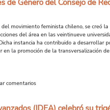
es de Género del Consejo de Rec
s del movimiento feminista chileno, se creó l
ecciones del área en las veintinueve univers
Dicha instancia ha contribuido a desarrollar p
ar en la promoción de la transversalización d
s y desafíos: Universidad de Santiago es sed
ar comentarios
vanzados (IDEA) celebró su trig