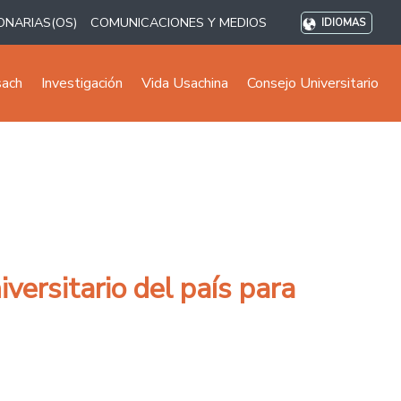
ONARIAS(OS)
COMUNICACIONES Y MEDIOS
IDIOMAS
sach
Investigación
Vida Usachina
Consejo Universitario
versitario del país para