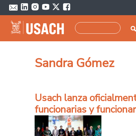
Pasar al contenido principal
Buscar
Sandra Gómez
Usach lanza oficialment
funcionarias y funcionar