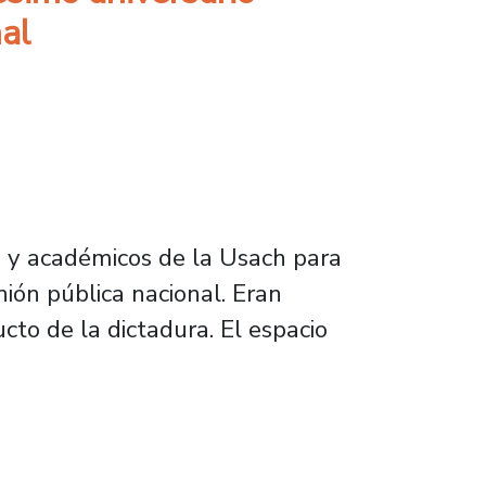
al
 y académicos de la Usach para
ión pública nacional. Eran
cto de la dictadura. El espacio
iversario posicionado como referente en la op