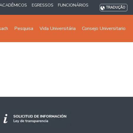
ACADÊMICOS
EGRESSOS
FUNCIONÁRIOS
TRADUÇÃO
sach
Pesquisa
Vida Universitária
Consejo Universitario