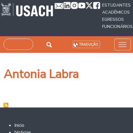
Passar para o conteúdo principal
ESTUDANTES
ACADÊMICOS
EGRESSOS
FUNCIONÁRIOS
Pesquisar
TRADUÇÃO
Antonia Labra
Footer 2
Inicio
Noticias