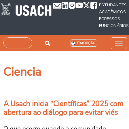
Passar para o conteúdo principal
ESTUDANTES
ACADÊMICOS
EGRESSOS
FUNCIONÁRIOS
Pesquisar
TRADUÇÃO
Ciencia
A Usach inicia “Científicas” 2025 com
abertura ao diálogo para evitar viés
O que ocorre quando a comunidade