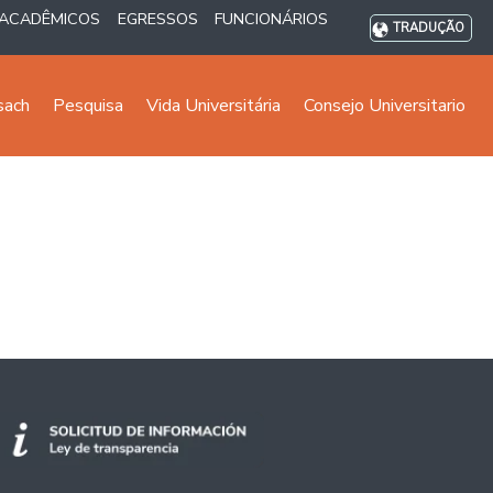
ACADÊMICOS
EGRESSOS
FUNCIONÁRIOS
TRADUÇÃO
sach
Pesquisa
Vida Universitária
Consejo Universitario