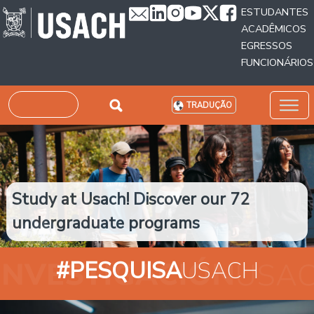
Passar para o conteúdo principal
ESTUDANTES
ACADÊMICOS
EGRESSOS
FUNCIONÁRIOS
Pesquisar
TRADUÇÃO
Study at Usach! Discover our 72
undergraduate programs
#PESQUISA
USACH