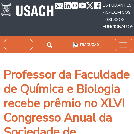
Passar para o conteúdo principal
ESTUDANTES
ACADÊMICOS
EGRESSOS
FUNCIONÁRIOS
Pesquisar
TRADUÇÃO
Professor da Faculdade
de Química e Biologia
recebe prêmio no XLVI
Congresso Anual da
Sociedade de