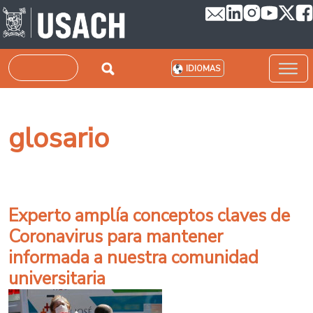
Pasar al contenido principal
Buscar
IDIOMAS
glosario
Experto amplía conceptos claves de
Coronavirus para mantener
informada a nuestra comunidad
universitaria