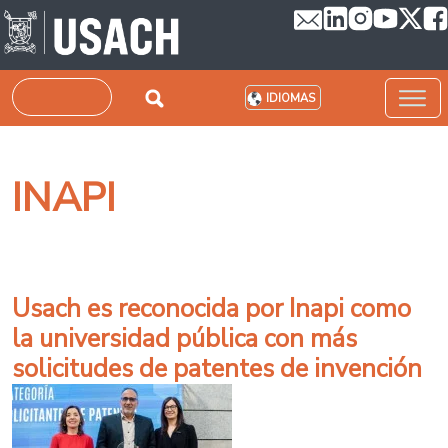
Pasar al contenido principal
Buscar
IDIOMAS
INAPI
Usach es reconocida por Inapi como
la universidad pública con más
solicitudes de patentes de invención