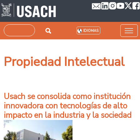
Pasar al contenido principal
Buscar
IDIOMAS
Propiedad Intelectual
Usach se consolida como institución
innovadora con tecnologías de alto
impacto en la industria y la sociedad