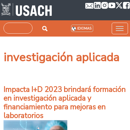
Pasar al contenido principal
Buscar
IDIOMAS
investigación aplicada
Impacta I+D 2023 brindará formación
en investigación aplicada y
financiamiento para mejoras en
laboratorios