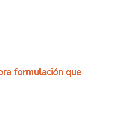
fortalecer proyectos y postulación a concu
dora formulación que