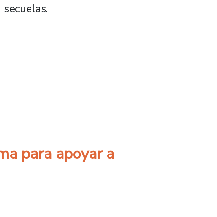
n secuelas.
ilizar diagnóstico de accidentes cerebrovascu
ma para apoyar a