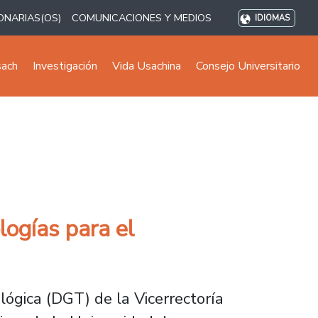
ONARIAS(OS)
COMUNICACIONES Y MEDIOS
IDIOMAS
sach
Investigación
Vida Usachina
Consejo Universitario
logías para el
lógica (DGT) de la Vicerrectoría