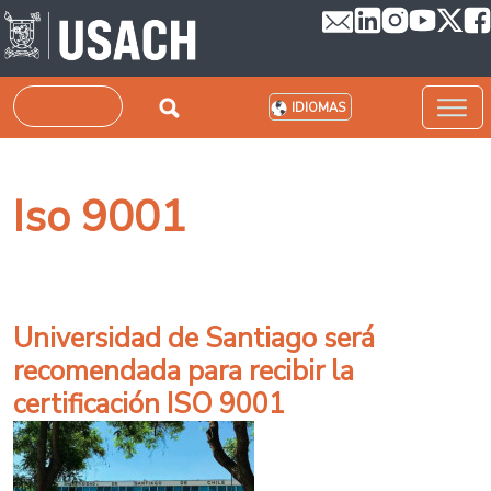
Pasar al contenido principal
Buscar
IDIOMAS
Iso 9001
Universidad de Santiago será
recomendada para recibir la
certificación ISO 9001