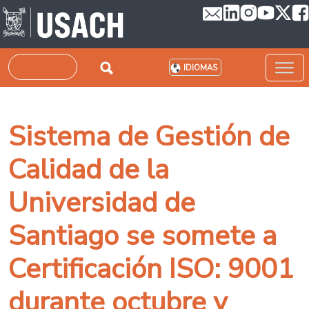
Pasar al contenido principal
Buscar
IDIOMAS
Sistema de Gestión de
Calidad de la
Universidad de
Santiago se somete a
Certificación ISO: 9001
durante octubre y