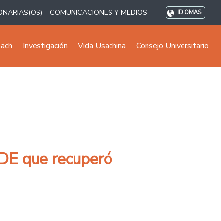
ONARIAS(OS)
COMUNICACIONES Y MEDIOS
IDIOMAS
sach
Investigación
Vida Usachina
Consejo Universitario
CDE que recuperó