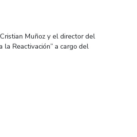
Cristian Muñoz y el director del
a la Reactivación” a cargo del
e recuperó niveles de actividad económica pr