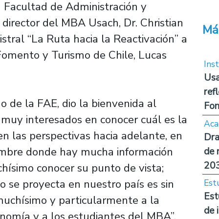
a Facultad de Administración y
 director del MBA Usach, Dr. Christian
Má
istral “La Ruta hacia la Reactivación” a
Fomento y Turismo de Chile, Lucas
Inst
Usa
ref
no de la FAE, dio la bienvenida al
Fon
 muy interesados en conocer cuál es la
Aca
en las perspectivas hacia adelante, en
Dra
mbre donde hay mucha información
de 
20
hísimo conocer su punto de vista;
o se proyecta en nuestro país es sin
Est
Est
muchísimo y particularmente a la
de 
nomía y a los estudiantes del MBA”.