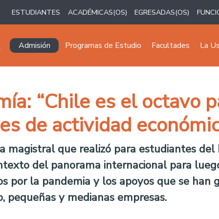
ESTUDIANTES
ACADÉMICAS(OS)
EGRESADAS(OS)
FUNCI
Navegación principal
Admisión
Programas de Estudio
Facultades
La U
ía: “Chile es el octavo 
les de actividad económi
la magistral que realizó para estudiantes de
ntexto del panorama internacional para lueg
dos por la pandemia y los apoyos que se han g
cro, pequeñas y medianas empresas.