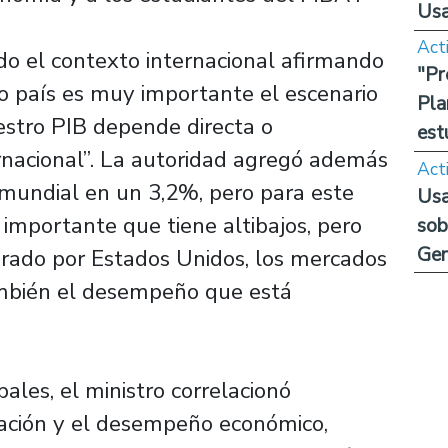
Us
Act
o el contexto internacional afirmando
"Pr
o país es muy importante el escenario
Pla
estro PIB depende directa o
est
rnacional”. La autoridad agregó además
Act
 mundial en un 3,2%, pero para este
Usa
 importante que tiene altibajos, pero
sob
Ge
rado por Estados Unidos, los mercados
ambién el desempeño que está
ales, el ministro correlacionó
nación y el desempeño económico,