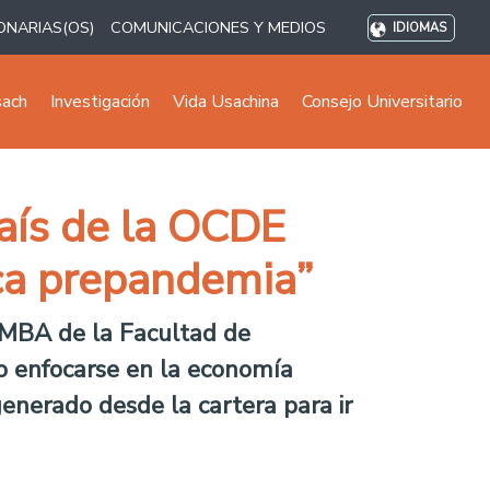
ONARIAS(OS)
COMUNICACIONES Y MEDIOS
IDIOMAS
sach
Investigación
Vida Usachina
Consejo Universitario
país de la OCDE
ca prepandemia”
l MBA de la Facultad de
o enfocarse en la economía
enerado desde la cartera para ir