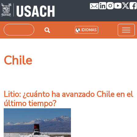
Pasar al contenido principal
Buscar
IDIOMAS
Chile
Litio: ¿cuánto ha avanzado Chile en el
último tiempo?