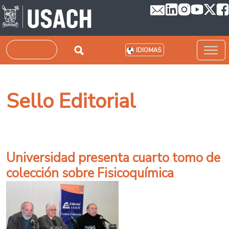
Pasar al contenido principal
Buscar
IDIOMAS
Sello Editorial
Universidad presenta cuarto tomo de
colección sobre Fisicoquímica