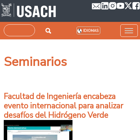
Pasar al contenido principal
Buscar
IDIOMAS
Seminarios
Facultad de Ingeniería encabeza
evento internacional para analizar
desafíos del Hidrógeno Verde