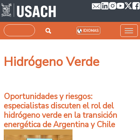
Pasar al contenido principal
Buscar
IDIOMAS
Hidrógeno Verde
Oportunidades y riesgos:
especialistas discuten el rol del
hidrógeno verde en la transición
energética de Argentina y Chile