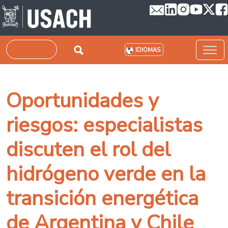
Pasar al contenido principal
Buscar
IDIOMAS
Oportunidades y
riesgos: especialistas
discuten el rol del
hidrógeno verde en la
transición energética
de Argentina y Chile