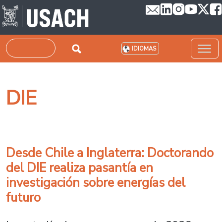
Pasar al contenido principal
Buscar
IDIOMAS
DIE
Desde Chile a Inglaterra: Doctorando
del DIE realiza pasantía en
investigación sobre energías del
futuro