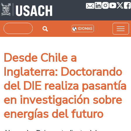
Pasar al contenido principal
Buscar
IDIOMAS
Desde Chile a
Inglaterra: Doctorando
del DIE realiza pasantía
en investigación sobre
energías del futuro