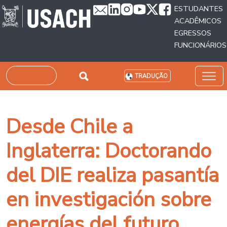
Passar para o conteúdo principal
ESTUDANTES
ACADÊMICOS
EGRESSOS
FUNCIONÁRIOS
Pesquisar
TRADUÇÃO
Desde Chile a
Inglaterra: Doctorando
del DIE realiza pasantía
en investigación sobre
energías del futuro