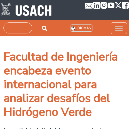
Pasar al contenido principal
Buscar
IDIOMAS
Facultad de Ingeniería
encabeza evento
internacional para
analizar desafíos del
Hidrógeno Verde