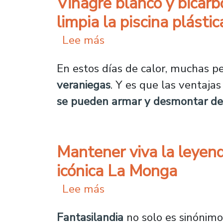
Vinagre blanco y bicar
limpia la piscina plástic
sobre Vinagre blanco y 
Lee más
En estos días de calor, muchas p
veraniegas
. Y es que las ventaja
se pueden armar y desmontar de
Mantener viva la leyend
icónica La Monga
sobre Mantener viva la 
Lee más
Fantasilandia
no solo es sinónimo