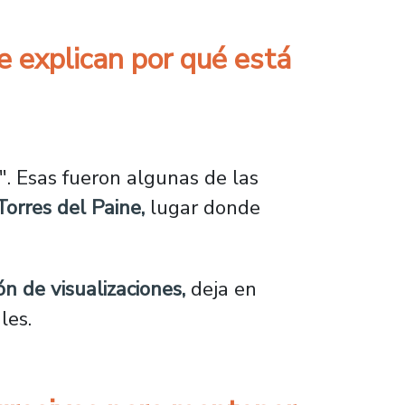
ue explican por qué está
ican por qué está prohibido bañarse en la lag
". Esas fueron algunas de las
orres del Paine,
lugar donde
n de visualizaciones,
deja en
les.