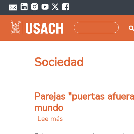
Pasar al contenido principal
Buscar
Sociedad
Parejas "puertas afuera
mundo
sobre Parejas "puertas 
Lee más