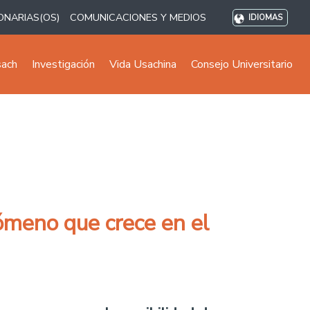
ONARIAS(OS)
COMUNICACIONES Y MEDIOS
IDIOMAS
sach
Investigación
Vida Usachina
Consejo Universitario
nómeno que crece en el
 que crece en el mundo