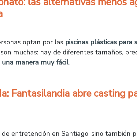
bonato: las alternativas menos 
a
bicarbonato: las alternativas menos agresivas
ersonas optan por las
piscinas plásticas para
s son muchas: hay de diferentes tamaños, pre
 una manera muy fácil
.
a: Fantasilandia abre casting pa
leyenda: Fantasilandia abre casting para inte
 de entretención en Santiago, sino también p