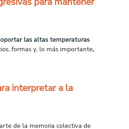
agresivas para mantener
 para mantener limpia la piscina plástica
 soportar las altas temperaturas
cios, formas y, lo más importante
,
ra interpretar a la
rpretar a la icónica La Monga
arte de la memoria colectiva de