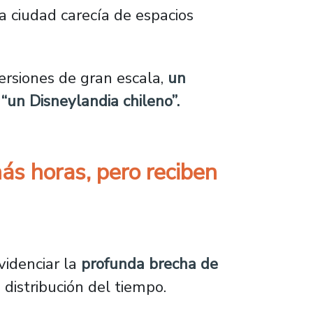
la ciudad carecía de espacios
ersiones de gran escala,
un
“un Disneylandia chileno”.
más horas, pero reciben
s, pero reciben solo un tercio de los ingresos
videnciar la
profunda brecha de
 distribución del tiempo.