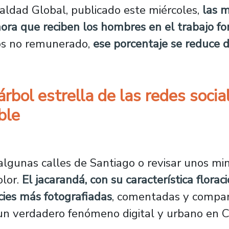
aldad Global, publicado este miércoles,
las m
ra que reciben los hombres en el trabajo fo
dos no remunerado,
ese porcentaje se reduce 
árbol estrella de las redes soci
ble
c: el árbol estrella de las redes sociales qu
lgunas calles de Santiago o revisar unos min
olor.
El jacarandá, con su característica florac
ies más fotografiadas
, comentadas y compar
n verdadero fenómeno digital y urbano en Ch