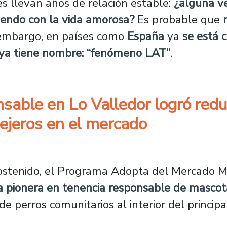
s llevan años de relación estable:
¿alguna ve
uiendo con la vida amorosa?
Es probable que
 embargo, en países como
España
ya
se está 
n ya tiene nombre: “fenómeno LAT”
.
sable en Lo Valledor logró redu
lejeros en el mercado
responsable en Lo Valledor logró reducir drá
ostenido, el Programa Adopta del Mercado M
a pionera en tenencia responsable de masco
de perros comunitarios al interior del princip