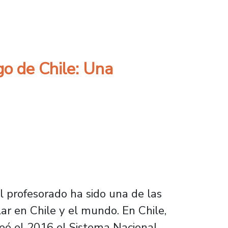
la experiencia propedéutica por el Acceso a l
go de Chile: Una
l profesorado ha sido una de las
lar en Chile y el mundo. En Chile,
reó el 2016 el Sistema Nacional