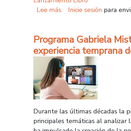
Lanzamiento Libro
sobre Paiep y Editorial 
Lee más
Inicie sesión
para envi
Programa Gabriela Mist
experiencia temprana d
Durante las últimas décadas la pr
principales temáticas al analizar
ha impulsado la creación de la po