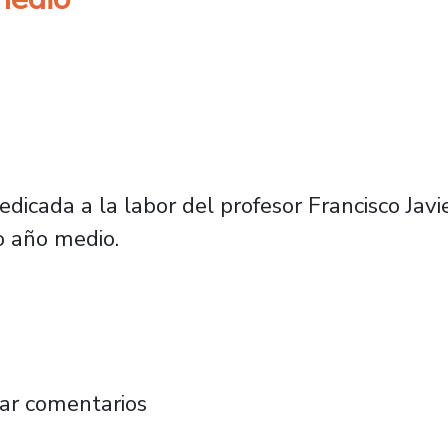
cada a la labor del profesor Francisco Javier
o año medio.
rsión de la Academia PAIEP, PACE y Propedéu
ar comentarios