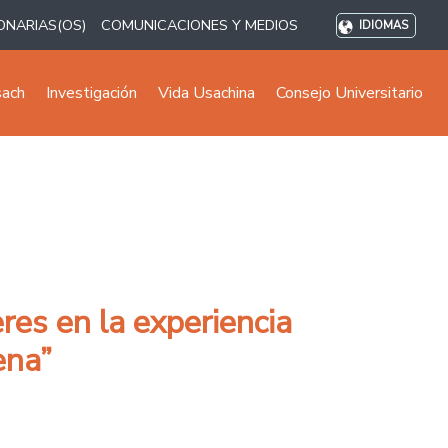
ONARIAS(OS)
COMUNICACIONES Y MEDIOS
IDIOMAS
sach
Investigación
Vida Usachina
Consejo Universitario
res en la experiencia
ena”