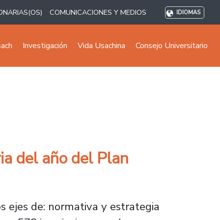
ONARIAS(OS)
COMUNICACIONES Y MEDIOS
IDIOMAS
sach
Investigación
Vida Usachina
Consejo Universitario
ia del año del Plan
s ejes de: normativa y estrategia