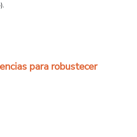
).
n de estudiantes y entrega de copas
encias para robustecer