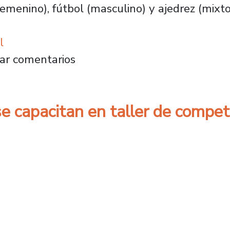
femenino), fútbol (masculino) y ajedrez (mixto
l
erra su primera versión con gran participació
ar comentarios
e capacitan en taller de compet