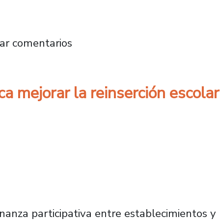
plora el lenguaje como marcador temprano 
ar comentarios
a mejorar la reinserción escolar
nanza participativa entre establecimientos y