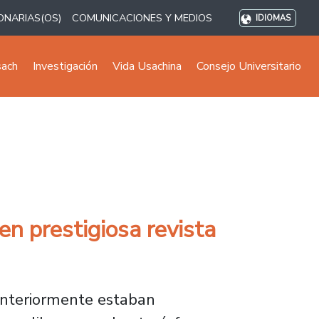
ONARIAS(OS)
COMUNICACIONES Y MEDIOS
IDIOMAS
sach
Investigación
Vida Usachina
Consejo Universitario
en prestigiosa revista
anteriormente estaban