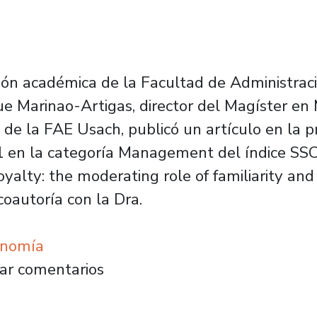
ión académica de la Facultad de Administrac
que Marinao-Artigas, director del Magíster e
 la FAE Usach, publicó un artículo en la pres
 en la categoría Management del índice SSCI).
oyalty: the moderating role of familiarity an
coautoría con la Dra.
onomía
lica paper sobre lealtad en el turismo de ne
ar comentarios