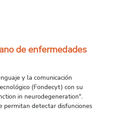
programa de la Academia Chilena de Ciencias
prano de enfermedades
lenguaje y la comunicación
Tecnológico (Fondecyt) con su
nction in neurodegeneration".
que permitan detectar disfunciones