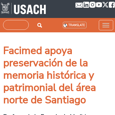
Skip to main content
Search
TRANSLATE
Facimed apoya
preservación de la
memoria histórica y
patrimonial del área
norte de Santiago