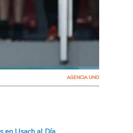
AGENCIA UNO
s en Usach al Día