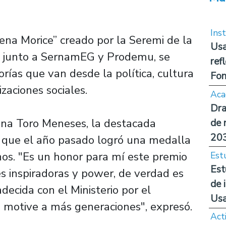
Inst
ena Morice” creado por la Seremi de la
Usa
a, junto a SernamEG y Prodemu, se
ref
ías que van desde la política, cultura
Fon
zaciones sociales.
Aca
Dra
ina Toro Meneses, la destacada
de 
20
, que el año pasado logró una medalla
os. "Es un honor para mí este premio
Est
Est
s inspiradoras y power, de verdad es
de 
decida con el Ministerio por el
Us
 motive a más generaciones", expresó.
Act