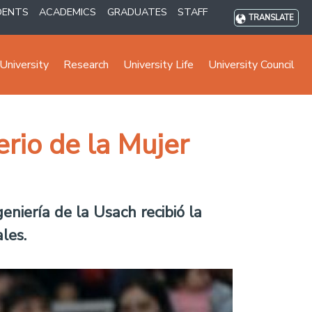
DENTS
ACADEMICS
GRADUATES
STAFF
TRANSLATE
University
Research
University Life
University Council
erio de la Mujer
eniería de la Usach recibió la
les.