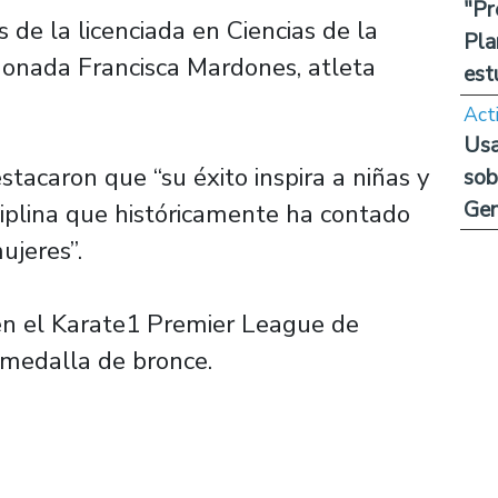
"Pr
 de la licenciada en Ciencias de la
Pla
rdonada Francisca Mardones, atleta
est
Act
Usa
stacaron que “su éxito inspira a niñas y
sob
Ge
ciplina que históricamente ha contado
ujeres”.
en el Karate1 Premier League de
 medalla de bronce.