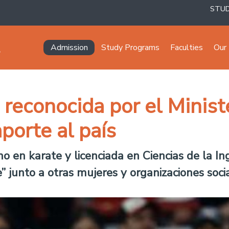
STU
Navegación principal
Admission
Study Programs
Faculties
Our 
 reconocida por el Minist
porte al país
 en karate y licenciada en Ciencias de la Ing
” junto a otras mujeres y organizaciones socia