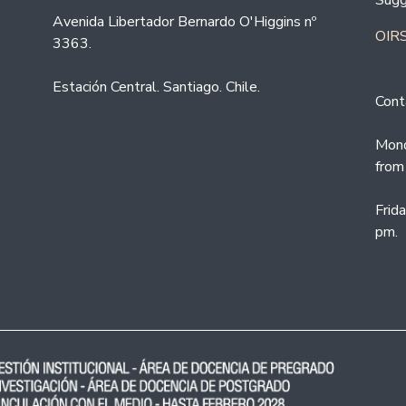
Sugg
Avenida Libertador Bernardo O'Higgins nº
OIRS
3363.
Estación Central. Santiago. Chile.
Cont
Mond
from
Frid
pm.