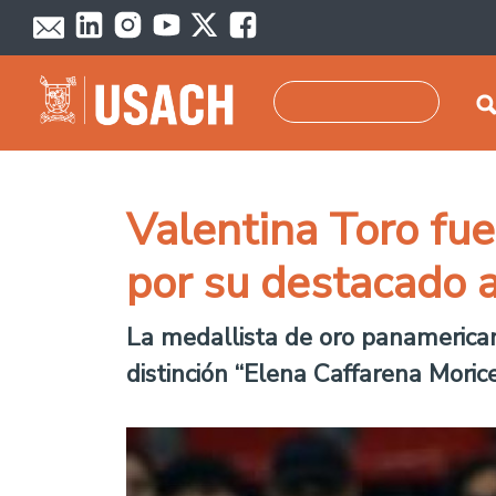
Skip to main content
Search
Valentina Toro fue
por su destacado a
La medallista de oro panamericano
distinción “Elena Caffarena Morice