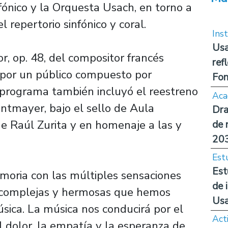
nfónico y la Orquesta Usach, en torno a
 repertorio sinfónico y coral.
Inst
Usa
, op. 48, del compositor francés
ref
 por un público compuesto por
Fon
 programa también incluyó el reestreno
Aca
ntmayer, bajo el sello de Aula
Dra
e Raúl Zurita y en homenaje a las y
de 
20
Est
Est
oria con las múltiples sensaciones
de 
s complejas y hermosas que hemos
Us
ica. La música nos conducirá por el
Act
 el dolor, la empatía y la esperanza de