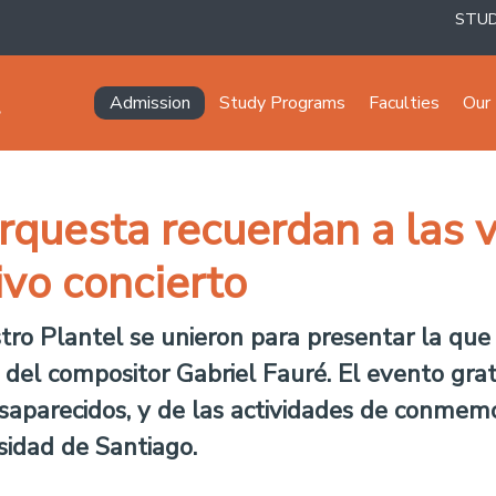
STU
Navegación principal
Admission
Study Programs
Faculties
Our 
rquesta recuerdan a las v
ivo concierto
ro Plantel se unieron para presentar la que
del compositor Gabriel Fauré. El evento grat
esaparecidos, y de las actividades de conmem
sidad de Santiago.