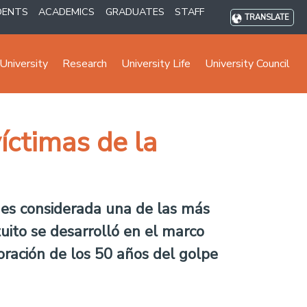
DENTS
ACADEMICS
GRADUATES
STAFF
TRANSLATE
University
Research
University Life
University Council
íctimas de la
 es considerada una de las más
uito se desarrolló en el marco
oración de los 50 años del golpe