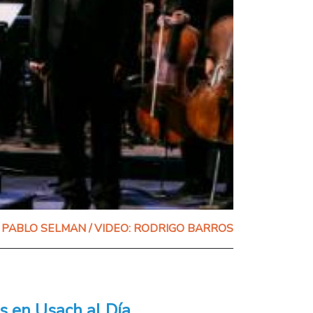
PABLO SELMAN / VIDEO: RODRIGO BARROS
s en Usach al Día