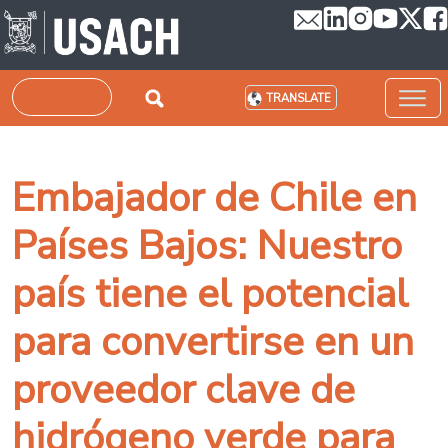
Skip to main content
Search
TRANSLATE
Embajador de Chile en
Países Bajos: Nuestro
país tiene el potencial
para convertirse en un
proveedor clave de
hidrógeno verde para