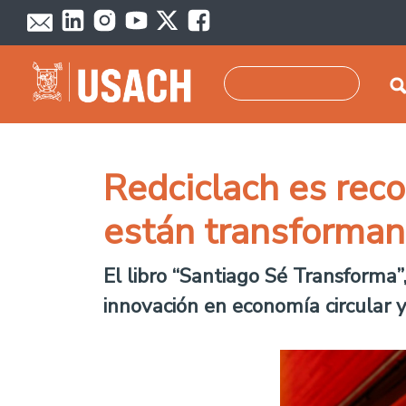
Skip to main content
Search
Redciclach es reco
están transforman
El libro “Santiago Sé Transforma”
innovación en economía circular y