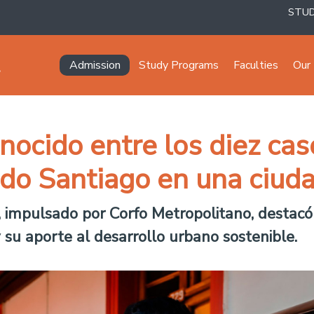
STU
Navegación principal
Admission
Study Programs
Faculties
Our 
nocido entre los diez cas
do Santiago en una ciuda
, impulsado por Corfo Metropolitano, destacó
 su aporte al desarrollo urbano sostenible.