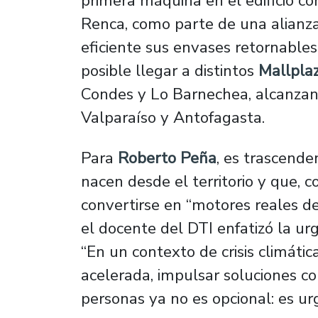
primera máquina en el edificio co
Renca, como parte de una alianz
eficiente sus envases retornables.
posible llegar a distintos
Mallpla
Condes y Lo Barnechea, alcanzand
Valparaíso y Antofagasta.
Para
Roberto Peña
, es trascend
nacen desde el territorio y que, 
convertirse en “motores reales de
el docente del DTI enfatizó la ur
“En un contexto de crisis climátic
acelerada, impulsar soluciones co
personas ya no es opcional: es ur