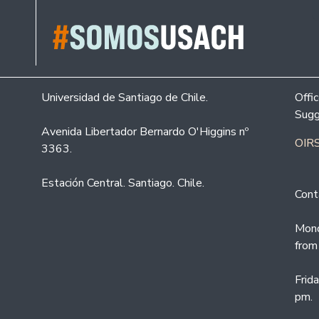
Universidad de Santiago de Chile.
Offi
Sugg
Avenida Libertador Bernardo O'Higgins nº
OIRS
3363.
Estación Central. Santiago. Chile.
Cont
Mond
from
Frid
pm.