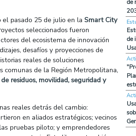
de 
20
ó el pasado 25 de julio en la
Smart City
Est
royectos seleccionados fueron
Est
de 
ctores del ecosistema de innovación
Us
izajes, desafíos y proyecciones de
Act
istorias reales de soluciones
"Pr
tas comunas de la Región Metropolitana,
Pla
 de residuos, movilidad, seguridad y
est
Act
Usa
nas reales detrás del cambio:
sob
rtieron en aliados estratégicos; vecinos
Ge
las pruebas piloto; y emprendedores