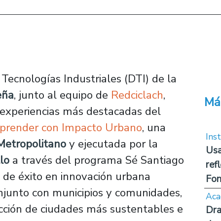
ecnologías Industriales (DTI) de la
eña
, junto al equipo de
Redciclach
,
Má
z experiencias más destacadas del
mprender con Impacto Urbano
, una
Inst
Metropolitano
y ejecutada por la
Usa
lo
a través del programa
Sé Santiago
ref
sos de éxito en innovación urbana
Fon
onjunto con municipios y comunidades,
Aca
cción de ciudades más sustentables e
Dra