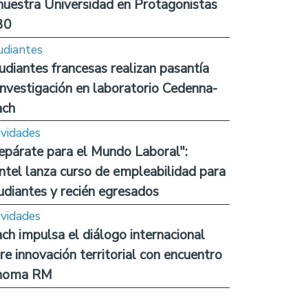
nuestra Universidad en Protagonistas
30
udiantes
udiantes francesas realizan pasantía
investigación en laboratorio Cedenna-
ach
ividades
epárate para el Mundo Laboral":
ntel lanza curso de empleabilidad para
udiantes y recién egresados
ividades
ch impulsa el diálogo internacional
re innovación territorial con encuentro
noma RM