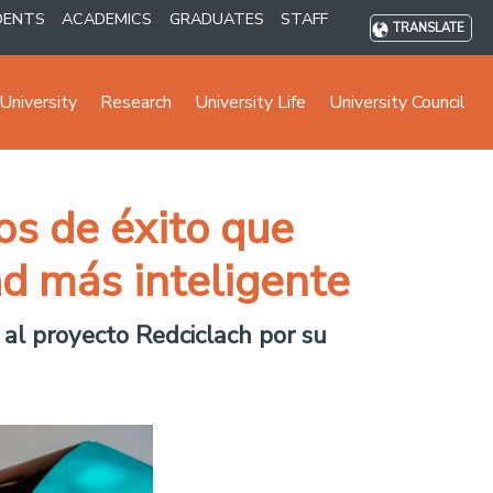
DENTS
ACADEMICS
GRADUATES
STAFF
TRANSLATE
University
Research
University Life
University Council
os de éxito que
d más inteligente
 al proyecto Redciclach por su