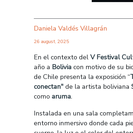
Daniela Valdés Villagrán
26 august, 2025
En el contexto del
V Festival Cu
año a
Bolivia
con motivo de su bic
de Chile presenta la exposición “
conectan"
de la artista boliviana
como
aruma
.
Instalada en una sala completam
entorno inmersivo donde cada piez
cuerpo, la luz o el color del entor