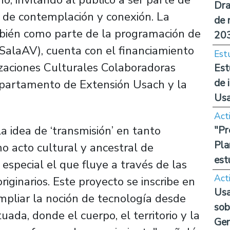
Dra
 de contemplación y conexión. La
de 
mbién como parte de la programación de
20
(SalaAV), cuenta con el financiamiento
Est
aciones Culturales Colaboradoras
Est
de 
epartamento de Extensión Usach y la
Us
Act
a idea de ‘transmisión’ en tanto
"Pr
Pla
o acto cultural y ancestral de
est
 especial el que fluye a través de las
Act
riginarios. Este proyecto se inscribe en
Usa
mpliar la noción de tecnología desde
sob
uada, donde el cuerpo, el territorio y la
Ge