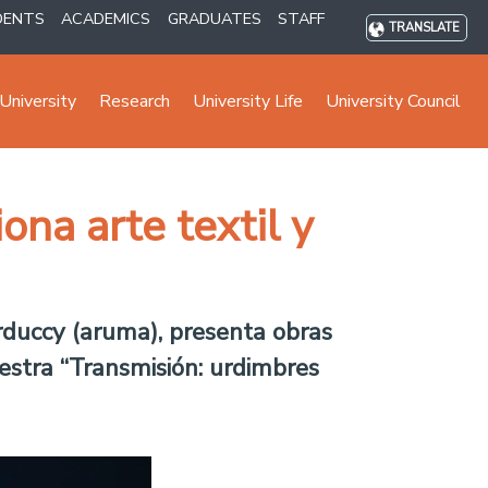
DENTS
ACADEMICS
GRADUATES
STAFF
TRANSLATE
University
Research
University Life
University Council
ona arte textil y
erduccy (aruma), presenta obras
muestra “Transmisión: urdimbres
.