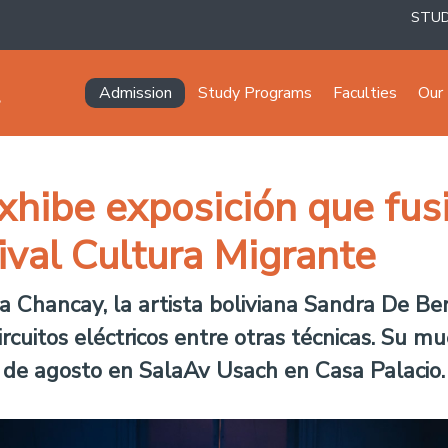
STU
Navegación principal
Admission
Study Programs
Faculties
Our 
xhibe exposición que fusi
ival Cultura Migrante
ra Chancay, la artista boliviana Sandra De B
circuitos eléctricos entre otras técnicas. Su 
0 de agosto en SalaAv Usach en Casa Palacio