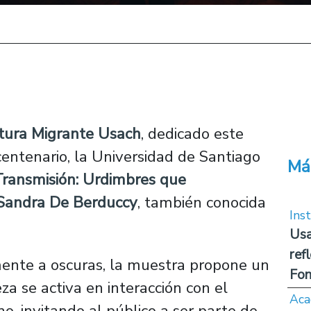
ltura Migrante Usach
, dedicado este
entenario, la Universidad de Santiago
Má
Transmisión: Urdimbres que
Sandra De Berduccy
, también conocida
Inst
Usa
ref
ente a oscuras, la muestra propone un
Fon
a se activa en interacción con el
Aca
no, invitando al público a ser parte de